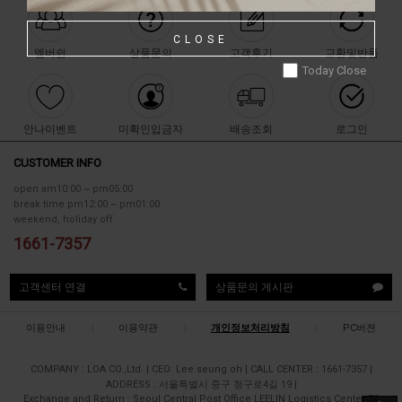
CLOSE
멤버쉽
상품문의
고객후기
교환및반품
Today Close
안나이벤트
미확인입금자
배송조회
로그인
CUSTOMER INFO
open am10:00 ~ pm05:00
break time pm12:00 ~ pm01:00
weekend, holiday off
1661-7357
고객센터 연결
상품문의 게시판
이용안내
|
이용약관
|
개인정보처리방침
|
PC버젼
COMPANY : LOA CO.,Ltd.
|
CEO: Lee seung oh
|
CALL CENTER : 1661-7357
|
ADDRESS : 서울특별시 중구 청구로4길 19
|
Exchange and Return : Seoul Central Post Office LEELIN Logistics Center 70