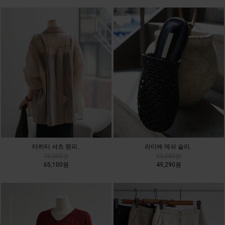
타히티 셔츠 원피..
라미에 메쉬 슬리..
70,000원
53,000원
65,100원
49,290원