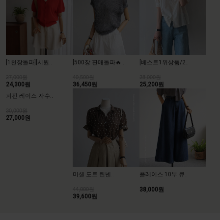
[500장 판매돌파🔥..
[베스트1위상품/2..
[1천장돌파][시원..
40,500원
28,000원
27,000원
36,450원
25,200원
24,300원
피핀 레이스 자수..
30,000원
27,000원
미셸 도트 린넨..
플레이스 10부 큐..
44,000원
38,000원
39,600원