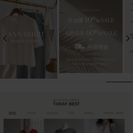
실시간으로 사랑받는
TODAY BEST
BEST
OUTER
BLOUSE
TOP
PANTS
DRESS / SKIRT