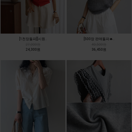
[500장 판매돌파🔥..
[1천장돌파][시원..
40,500원
27,000원
36,450원
24,300원