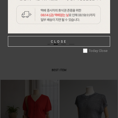
64,000원
43,000원
39,990원
MORE
CLOSE
Today Close
BEST ITEM