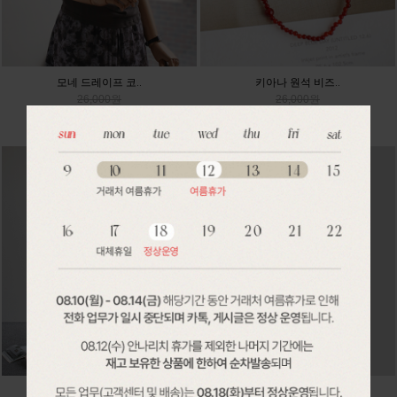
모네 드레이프 코..
키아나 원석 비즈..
26,000원
26,000원
24,180원
24,180원
디안 플리츠 세트..
블랑 밴딩 플라워..