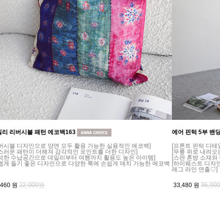
리 리버시블 패턴 에코백163
에어 핀턱 5부 밴딩
버시블 디자인으로 양면 모두 활용 가능한 실용적인 에코백]
[프론트 핀턱 디테
스러운 패턴이 더해져 감각적인 포인트를 더한 디자인]
[무릎 위로 내려오
넉한 수납공간으로 데일리부터 여행까지 활용도 높은 아이템]
[스판 혼방 소재와
볍게 들기 좋은 디자인으로 다양한 룩에 손쉽게 매치 가능한 에코백
[하이웨스트 디자
레그 라인 연출♡]
22,000원
36,00
,460
원
33,480
원