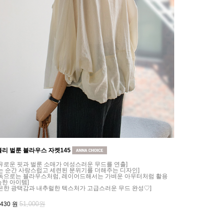
리 벌룬 블라우스 자켓145
유로운 핏과 벌룬 소매가 여성스러운 무드를 연출]
는 순간 사랑스럽고 세련된 분위기를 더해주는 디자인]
단독으로는 블라우스처럼, 레이어드해서는 가벼운 아우터처럼 활용
한 아이템]
은한 광택감과 내추럴한 텍스처가 고급스러운 무드 완성♡]
51,000원
,430
원