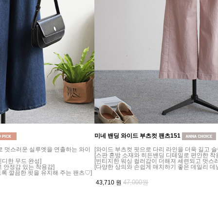
미네 밴딩 와이드 부츠컷 팬츠151
으로 멋스러운 실루엣을 연출하는 와이
[와이드 부츠컷 핏으로 다리 라인을 더욱 길고 
[스판 혼방 소재와 히든밴딩 디테일로 편안한 착
디한 무드 완성]
[빈티지한 워싱 컬러감이 더해져 세련되고 멋스러
 안정감 있는 착용감]
[다양한 상의와 손쉽게 매치하기 좋은 데일리 데
도록 깔끔한 핏을 유지해 주는 팬츠♡]
47,000원
43,710
원