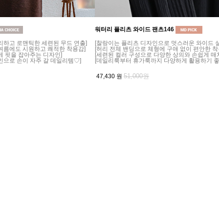
워터리 플리츠 와이드 팬츠146
리하고 로맨틱한 세련된 무드 연출]
[찰랑이는 플리츠 디자인으로 멋스러운 와이드 실
여름에도 시원하고 쾌적한 착용감]
[허리 전체 밴딩으로 체형에 구애 없이 편안한 착
게 핏을 잡아주는 디자인]
[세련된 컬러 구성으로 다양한 상의와 손쉽게 매치
인으로 손이 자주 갈 데일리템♡]
[데일리룩부터 휴가룩까지 다양하게 활용하기 좋
51,000원
47,430
원