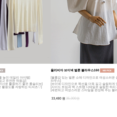
올리비아 브이넥 벌룬 블라우스160
를 높인 데일리 아이템]
[볼륨감 있는 벌룬 소매 디자인으로 여성스러운
럽고 유연한 착용감]
라우스]
이너로 활용하기 좋은 롱슬리브]
[브이넥 디자인으로 목선을 더욱 길고 슬림하게 
은 활용도를 자랑하는 티셔츠♡]
[사이드 트임과 백 스트랩 디테일로 슬림한 허리 
[세련되고 여성스러운 스타일을 완성해 주는 블
36,000원
33,480
원