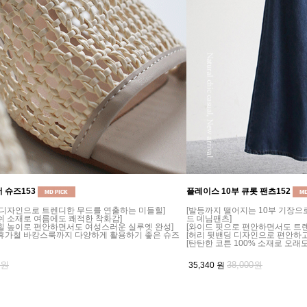
 슈즈153
플레이스 10부 큐롯 팬츠152
 디자인으로 트렌디한 무드를 연출하는 미들힐]
[발등까지 떨어지는 10부 기장
쉬 소재로 여름에도 쾌적한 착화감]
드 데님팬츠]
힐 높이로 편안하면서도 여성스러운 실루엣 완성]
[와이드 핏으로 편안하면서도 트렌
 휴가철 바캉스룩까지 다양하게 활용하기 좋은 슈즈
[허리 뒷밴딩 디자인으로 편안하고
[탄탄한 코튼 100% 소재로 오래
0원
38,000원
35,340
원