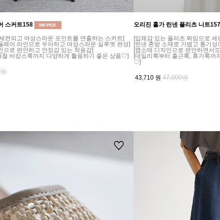
어 스커트158
오리진 홀가 린넨 플리츠 니트15
 세련되고 여성스러운 포인트를 연출하는 스커트]
[입체감 있는 플리츠 짜임으로 세
 플레어 라인으로 우아하고 여성스러운 실루엣 완성]
[린넨 혼방 소재로 가볍고 통기성
인으로 편안하고 안정감 있는 착용감]
[캡소매 디자인으로 편안하면서도
가철 바캉스룩까지 다양하게 활용하기 좋은 상품♡]
[데일리룩부터 출근룩, 휴가룩까
♡]
0원
47,000원
43,710
원