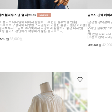
츠 블라우스 앤 숄 세트150
글로시 핀턱 에이
로 플리츠 디테일이 더해져 슬림하고 세련된 실루엣을 연출]
[은은한 광택감이
이 세트로 구성되어 다양한 스타일링이 가능한 활용도 높은 아이템]
출]
일리룩부터 모임룩, 휴가룩까지 다양하게 활용하기 좋은 디자인]
[A라인 실루엣으
축성 좋아서 편안하게 착용하기 좋은 블라우스♡]
성]
[백 콘솔 지퍼 디
[프론트 핀턱 디테
35,000원
,550
원
42,00
39,060
원