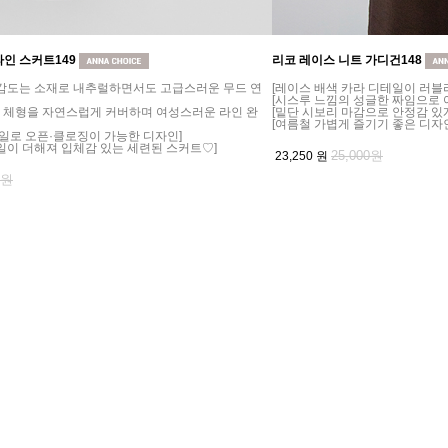
라인 스커트149
리코 레이스 니트 가디건148
 감도는 소재로 내추럴하면서도 고급스러운 무드 연
[레이스 배색 카라 디테일이 러블
[시스루 느낌의 성글한 짜임으로 
로 체형을 자연스럽게 커버하며 여성스러운 라인 완
[밑단 시보리 마감으로 안정감 있
[여름철 가볍게 즐기기 좋은 디자
테일로 오픈·클로징이 가능한 디자인]
일이 더해져 입체감 있는 세련된 스커트♡]
25,000원
23,250
원
0원