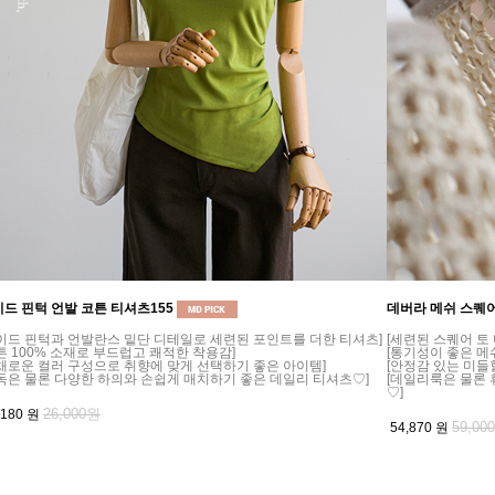
드 핀턱 언발 코튼 티셔츠155
데버라 메쉬 스퀘어
이드 핀턱과 언발란스 밑단 디테일로 세련된 포인트를 더한 티셔츠]
[세련된 스퀘어 토
튼 100% 소재로 부드럽고 쾌적한 착용감]
[통기성이 좋은 메
채로운 컬러 구성으로 취향에 맞게 선택하기 좋은 아이템]
[안정감 있는 미들
독은 물론 다양한 하의와 손쉽게 매치하기 좋은 데일리 티셔츠♡]
[데일리룩은 물론
♡]
26,000원
,180
원
59,00
54,870
원