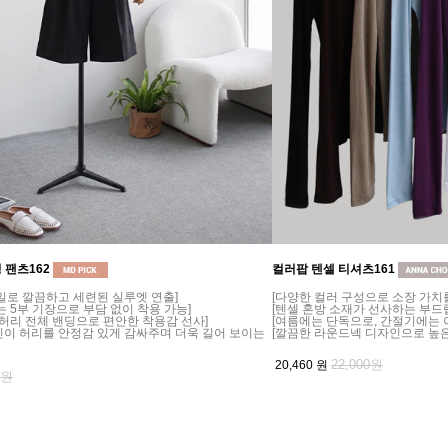
 팬츠162
컬러팝 텐셀 티셔츠161
일로 깔끔하고 세련된 실루엣 연출]
[다양한 컬러 구성으로 소장 가치
는 5부 기장으로 부담 없이 착용 가능]
[텐셀 혼방 소재가 선사하는 부드
 허리 전체 밴딩으로 편안한 착용감 선사]
[여름에는 단독으로, 간절기에는 
인이 허리를 안정감 있게 감싸주며 더욱 길어 보이는
[깔끔한 라운드넥 디자인으로 높
22,000원
20,460
원
0원