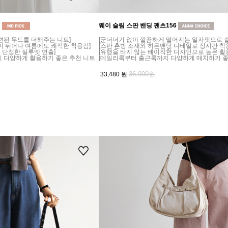
7
웨이 슬림 스판 밴딩 팬츠156
련된 무드를 더해주는 니트]
[군더더기 없이 깔끔하게 떨어지는 일자핏으로 슬
이 뛰어나 여름에도 쾌적한 착용감]
[스판 혼방 소재와 히든밴딩 디테일로 장시간 착
 단정한 실루엣 연출]
[유행을 타지 않는 베이직한 디자인으로 높은 활
지 다양하게 활용하기 좋은 추천 니트
[데일리룩부터 출근룩까지 다양하게 매치하기 좋
36,000원
33,480
원