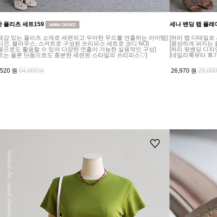
 플리츠 세트159
세나 밴딩 랩 플레
체감 있는 플리츠 소재로 세련되고 우아한 무드를 연출하는 아이템]
[허리 랩 디테일로
디건, 블라우스, 스커트로 구성된 쓰리피스 세트로 코디 NO]
[풍성하게 퍼지는
품으로도 활용할 수 있어 다양한 연출이 가능한 실용적인 구성]
[허리 뒷밴딩 디자
트는 물론 단품으로도 충분한 세련된 스타일의 쓰리피스♡]
[데일리룩부터 휴
64,000원
29,00
,520
원
26,970
원