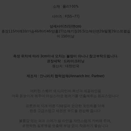
소재 : 폴리100%
사이즈 : F(55~77)
상세사이즈(단면cm)
총장115/어깨33/가슴46/허리46/암홀27/소매기장26.5/소매단면29/팔통29/스트랩길
이 150이상
측정 위치에 따라 3cm이내 오차는 불량이 아니니 참고부탁드립니다.
권장세탁 : 드라이크리닝
원산지 : 대한민국
제조자 : 안나리치 협력업체(Annarich Inc. Partner)
여리한 스퀘어 넥 디자인이 목선과 쇄골라인을
더욱 돋보이게 해주어 여성스러운 분위기를 연출해주는 원피스입니다.
프론트의 자개 버튼 디테일이 은은한 포인트를 더해
한층 고급스럽고 세련된 무드를 완성해 줍니다.
볼륨감 있는 퍼프 소매가 팔 라인을 자연스럽게 커버해 주며,
로맨틱한 실루엣을 연출해 부담 없이 착용하기 좋습니다.