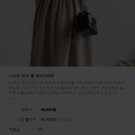
나크르 퍼프 롱 원피스038
[스퀘어 넥 디자인으로 목선과 쇄골라인을 더욱 예쁘게 연출] [자개 버튼 디
테일로 고급스러운 포인트 완성] [볼륨감 있는 퍼프 소매로 여성스러운 실
루엣 연출] [롱한 기장감이 더해져 우아하고 여성스러운 무드 완성♡]
판매가
56,000원
기간 할인가
50,400
원
10%
(-
) 할인
적립금
1%