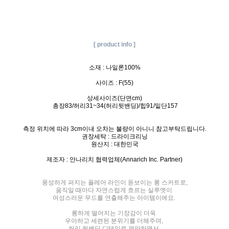
[ product info ]
소재 : 나일론100%
사이즈 : F(55)
상세사이즈(단면cm)
총장83/허리31~34(허리뒷밴딩)/힙91/밑단157
측정 위치에 따라 3cm이내 오차는 불량이 아니니 참고부탁드립니다.
권장세탁 : 드라이크리닝
원산지 : 대한민국
제조자 : 안나리치 협력업체(Annarich Inc. Partner)
풍성하게 퍼지는 플레어 라인이 돋보이는 롱 스커트로,
움직일 때마다 자연스럽게 흐르는 실루엣이
여성스러운 무드를 연출해주는 아이템이에요.
롱하게 떨어지는 기장감이 더욱
우아하고 세련된 분위기를 더해주며,
허리 뒷밴딩 디테일로 편안하면서