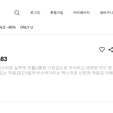
로그인
회원가입
마이페이지
장바구니
ALE ~80%
ONLY U
83
스러운 실루엣 연출] [롱한 기장감으로 우아하고 세련된 무드 완
 있는 착용감] [가볍게 바스락거리는 텍스처로 산뜻한 착용감 더해