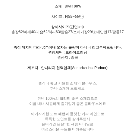
소재 : 린넨100%
사이즈 : F(55~66반)
상세사이즈(단면cm)
총장62/어깨40/가슴62/허리63/암홀27/소매기장29/소매단면17/팔통17
측정 위치에 따라 3cm이내 오차는 불량이 아니니 참고부탁드립니다.
권장세탁 : 드라이크리닝
원산지 : 중국
제조자 : 안나리치 협력업체(Annarich Inc. Partner)
퀄리티 좋고 시원한 소재의 블라우스,
하나 소개해 드릴게요
린넨 100%의 퀄리티 좋은 소재감으로
여름 내내 시원하게 즐겨입기 좋은 블라우스에요
아기자기한 도트 패턴과 플랫한 카라 라인으로
톡톡한 포인트를 살려주면서
숄더라인 은은~한 셔링 디테일로
여성스러운 무드를 더해준답니다