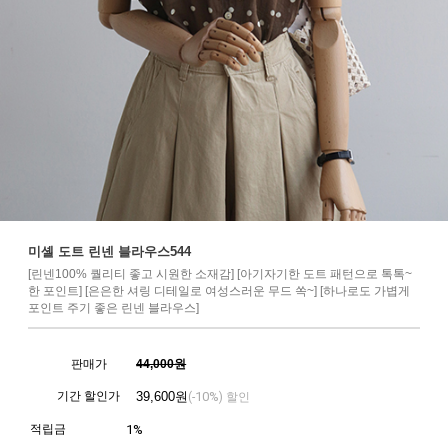
미셸 도트 린넨 블라우스544
[린넨100% 퀄리티 좋고 시원한 소재감] [아기자기한 도트 패턴으로 톡톡~
한 포인트] [은은한 셔링 디테일로 여성스러운 무드 쏙~] [하나로도 가볍게
포인트 주기 좋은 린넨 블라우스]
판매가
44,000원
기간 할인가
39,600
원
10%
(-
) 할인
적립금
1%