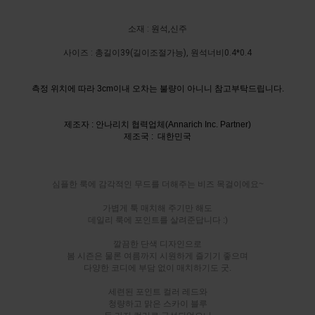
소재 : 원석,신주
사이즈 : 총길이39(길이조절가능), 원석너비0.4*0.4
측정 위치에 따라 3cm이내 오차는 불량이 아니니 참고부탁드립니다.
제조자 : 안나리치 협력업체(Annarich Inc. Partner)
제조국 : 대한민국
심플한 룩에 감각적인 무드를 더해주는 비즈 목걸이에요~
가볍게 툭 매치해 주기만 해도
데일리 룩에 포인트를 살려준답니다 :)
깔끔한 단색 디자인으로
봄 시즌은 물론 여름까지 시원하게 즐기기 좋으며
다양한 코디에 부담 없이 매치하기도 굿.
세련된 포인트 컬러 레드와
청량하고 맑은 스카이 블루