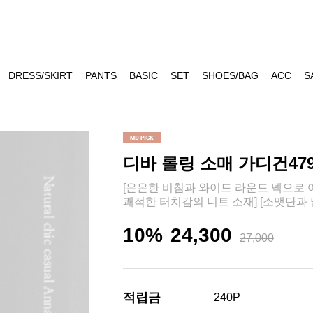
DRESS/SKIRT
PANTS
BASIC
SET
SHOES/BAG
ACC
S
디바 롤링 소매 가디건47
[은은한 비침과 와이드 라운드 넥으로 여
쾌적한 터치감의 니트 소재] [소맷단과
10%
24,300
27,000
적립금
240P