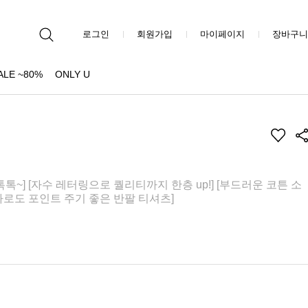
로그인
회원가입
마이페이지
장바구니
ALE ~80%
ONLY U
톡~] [자수 레터링으로 퀄리티까지 한층 up!] [부드러운 코튼 소
나로도 포인트 주기 좋은 반팔 티셔츠]