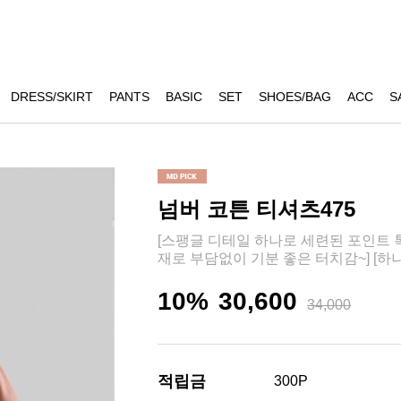
DRESS/SKIRT
PANTS
BASIC
SET
SHOES/BAG
ACC
S
넘버 코튼 티셔츠475
[스팽글 디테일 하나로 세련된 포인트 톡
재로 부담없이 기분 좋은 터치감~] [하
10%
30,600
34,000
적립금
300P