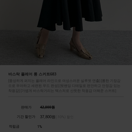
바스락 플레어 롱 스커트683
[풍성하게 퍼지는 플레어 라인으로 여성스러운 실루엣 연출] [롱한 기장감
으로 우아하고 세련된 무드 완성] [뒷밴딩 디테일로 편안하고 안정감 있는
착용감] [가볍게 바스락거리는 텍스처로 산뜻한 착용감 더해준 스커트]
판매가
42,000원
기간 할인가
37,800
원
10%
(-
) 할인
적립금
1%