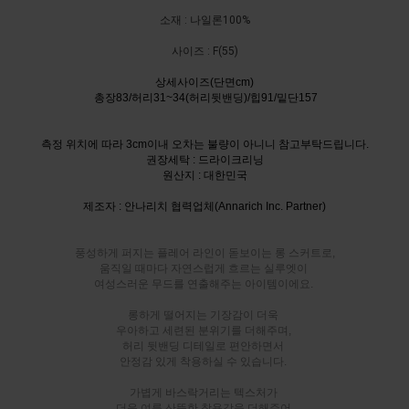
소재 : 나일론100%
사이즈 : F(55)
상세사이즈(단면cm)
총장83/허리31~34(허리뒷밴딩)/힙91/밑단157
측정 위치에 따라 3cm이내 오차는 불량이 아니니 참고부탁드립니다.
권장세탁 : 드라이크리닝
원산지 : 대한민국
제조자 : 안나리치 협력업체(Annarich Inc. Partner)
풍성하게 퍼지는 플레어 라인이 돋보이는 롱 스커트로,
움직일 때마다 자연스럽게 흐르는 실루엣이
여성스러운 무드를 연출해주는 아이템이에요.
롱하게 떨어지는 기장감이 더욱
우아하고 세련된 분위기를 더해주며,
허리 뒷밴딩 디테일로 편안하면서
안정감 있게 착용하실 수 있습니다.
가볍게 바스락거리는 텍스처가
더운 여름 산뜻한 착용감을 더해주어