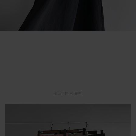
[핑크,베이지,블랙]