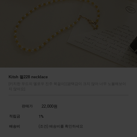
Kitsh 펄228 necklace
[키치한 무드의 옐로우 진주 목걸이] [광택감이 크지 않아 너무 노블해보이
지 않아요]
판매가
22,000
원
적립금
1%
배송비
(조건)
배송비를 확인하세요