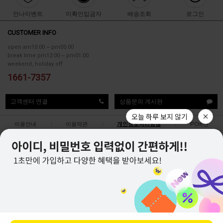
안나이벤트
미확인입금자
배송조회
로그인
CUSTOMER INFO
open am10:00 ~ pm05:00
break time pm12:00 ~ pm01:00
weekend, holiday off
1661-7357
고객센터 연결
상품문의 게시판
오늘 하루 보지 않기
이용안내
|
이용약관
|
개인정보처리방침
|
PC버젼
COMPANY : LOA CO.,Ltd.
|
CEO: Lee seung oh
|
CALL CENTER : 1661-7357
|
ADDRESS : 서울특별시 중구 청구로4길 19
|
Exchange and Return : Seoul Central Post Office LEELIN Logistics Center 70
Sogong-ro, Jung-gu, Seoul
|
BUSINESS LICENSE : 201-86-09457
|
MAIL-ORDER LICENSE : 제2012-서울중구-0175호
|
CHIEF PRIVACY OFFICER : seo eun suk
TOP
COPYRIGHT(C)
LOA CO.,Ltd.
ALL RIGHTS RESERVED.
END