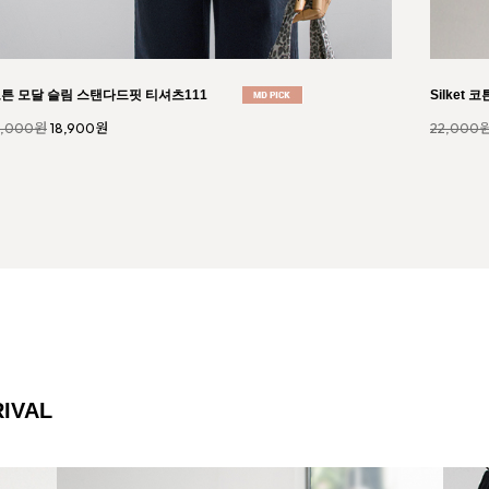
레이스 10부 큐롯 팬츠152
Mori 논페
8,000원
35,340원
43,000
IVAL