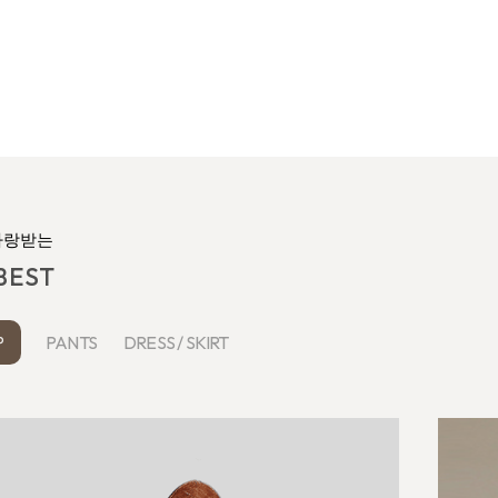
사랑받는
BEST
DRESS / SKIRT
PANTS