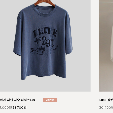
커스 바스락 코튼 스판 팬츠074
헤일로 논
1,000원
45,900원
42,000