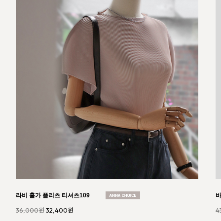
미네 밴딩 와이드 부츠컷 팬츠151
마
47,000원
43,710원
5