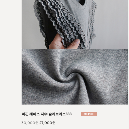
뉴엘 밴딩 와이드 팬츠078
53,000원
47,700원