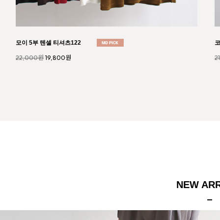
채드 스판 커브 와이드 팬츠120
플
47,000원
42,300원
3
NEW ARR