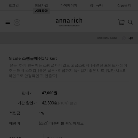
로그인
회원가입
마이페이지
장바구니
상품문의
JOIN
3000
CARDIGAN & KNIT
니트
Nicole 스팽글메쉬173 knit
[은은~하게 반짝이는 스팽글 디테일로 고급스럽게] [세련된 포인트가 되어
주는 매쉬 소재감] [봄은 물론~ 여름까지 쭉~ 입기 좋은 니트] [밑단 시보리
라인으로 안정적인 핏 연출♡]
판매가
47,000원
기간 할인가
42,300
원
10%
(-
) 할인
적립금
1%
배송비
(조건)
배송비를 확인하세요