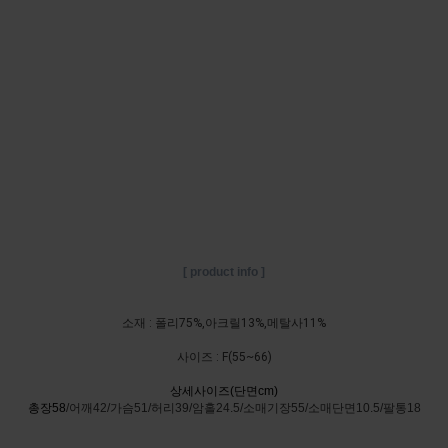
[ product info ]
소재 : 폴리75%,아크릴13%,메탈사11%
사이즈 :
F(55~66)
상세사이즈(단면cm)
총장58
/어깨42/가슴51/허리39/암홀24.5/소매기장55/소매단면10.5/팔통18