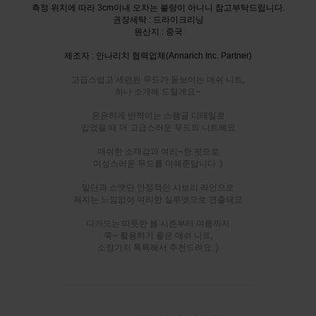
측정 위치에 따라 3cm이내 오차는 불량이 아니니 참고부탁드립니다.
권장세탁 : 드라이크리닝
원산지 : 중국
제조자 : 안나리치 협력업체(Annarich Inc. Partner)
고급스럽고 세련된 무드가 돋보이는 매쉬 니트,
하나 소개해 드릴게요~
은은하게 반짝이는 스팽글 디테일로
입었을 때 더 고급스러운 무드의 니트에요
매쉬한 소재감과 여리~한 핏으로
여성스러운 무드를 더해준답니다 :)
밑단과 소맷단 안정적인 시보리 라인으로
쳐지는 느낌없이 여리한 실루엣으로 연출돼요
다가오는 따듯한 봄 시즌부터 여름까지
쭉~ 활용하기 좋은 매쉬 니트,
소장가치 톡톡해서 추천드려요 :)
-----------------------------------------------------------------------