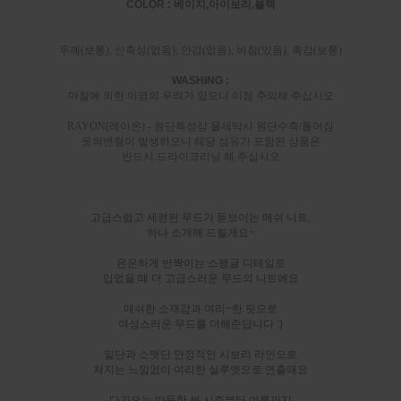
COLOR : 베이지,아이보리,블랙
두께(보통), 신축성(없음), 안감(없음), 비침(있음), 촉감(보통)
WASHING :
마찰에 의한 이염의 우려가 있으니 이점 주의해 주십시오
RAYON(레이온) - 원단특성상 물세탁시 원단수축/틀어짐
옷의변형이 발생하오니 해당 섬유가 포함된 상품은
반드시 드라이크리닝 해 주십시오
고급스럽고 세련된 무드가 돋보이는 매쉬 니트,
하나 소개해 드릴게요~
은은하게 반짝이는 스팽글 디테일로
입었을 때 더 고급스러운 무드의 니트에요
매쉬한 소재감과 여리~한 핏으로
여성스러운 무드를 더해준답니다 :)
밑단과 소맷단 안정적인 시보리 라인으로
쳐지는 느낌없이 여리한 실루엣으로 연출돼요
다가오는 따듯한 봄 시즌부터 여름까지