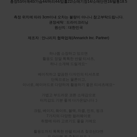
총장53/어깨40/가슴44/허리44/암홀22/소매기장14/소매단면18/팔통18.5
측정 위치에 따라 3cm이내 오차는 불량이 아니니 참고부탁드립니다.
권장세탁 : 드라이크리닝
원산지 : 대한민국
제조자 : 안나리치 협력업체(Annarich Inc. Partner)
하나쯤 소장하고 있으면
활용도 정말 톡톡한 반팔 티셔츠,
하나 소개해 드릴게요~
베이직하고 깔끔한 디자인의 티셔츠로
단독으로는 물론이고,
이너로, 레이어드로 다양하게 활용하기 좋은 티셔츠에요~
가볍고 부드러운 코튼 소재감으로
터치감도 기분 좋게 다가온답니다 :)
크림, 베이지, 화이트, 블랙, 차콜, 민트, 핑크
7가지의 다양한 컬러웨이로
취향에 따라 고르기도 좋을 거에요
활용도까지 톡톡한 반팔 티셔츠 찾으신다면
요 아이템 꼭 추천드려요 :)