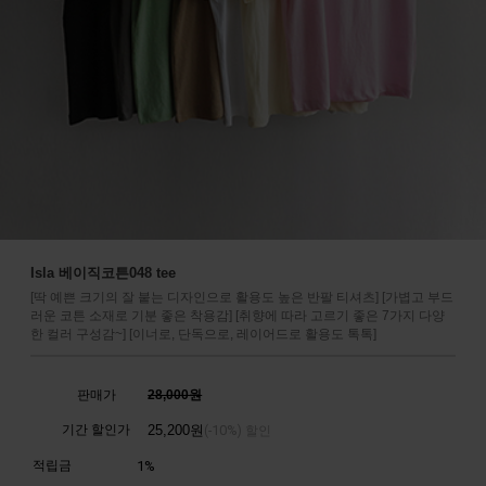
Isla 베이직코튼048 tee
[딱 예쁜 크기의 잘 붙는 디자인으로 활용도 높은 반팔 티셔츠] [가볍고 부드
러운 코튼 소재로 기분 좋은 착용감] [취향에 따라 고르기 좋은 7가지 다양
한 컬러 구성감~] [이너로, 단독으로, 레이어드로 활용도 톡톡]
판매가
28,000원
기간 할인가
25,200
원
10%
(-
) 할인
적립금
1%