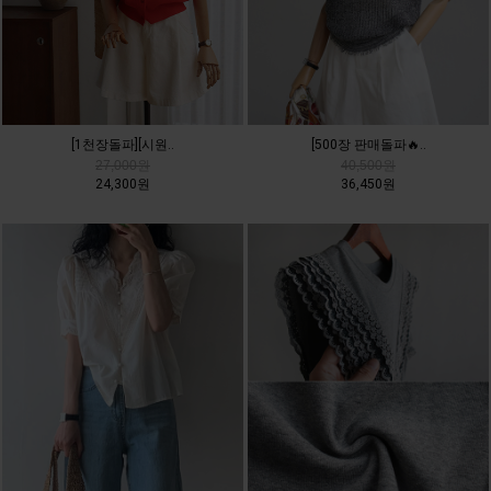
[500장 판매돌파🔥..
[1천장돌파][시원..
40,500원
27,000원
36,450원
24,300원