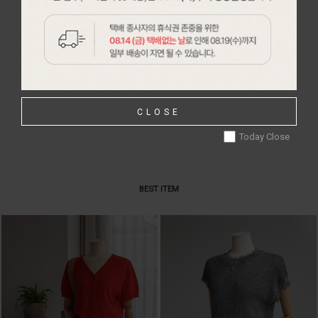
64,000원
43,000원
59,520원
39,990원
MORE
CLOSE
Today Close
BEST ITEM