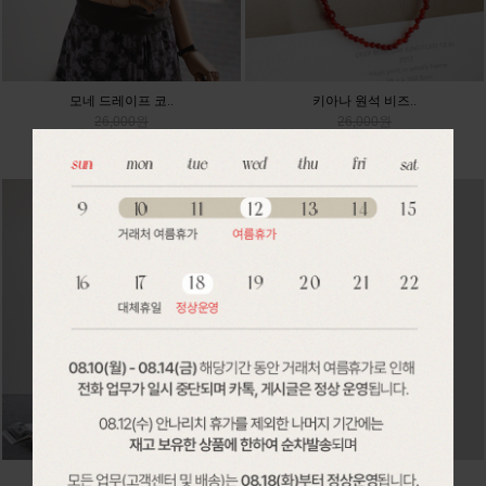
모네 드레이프 코..
키아나 원석 비즈..
26,000원
26,000원
24,180원
24,180원
디안 플리츠 세트..
블랑 밴딩 플라워..