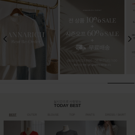
실시간으로 사랑받는
TODAY BEST
BEST
OUTER
BLOUSE
TOP
PANTS
DRESS / SKIRT