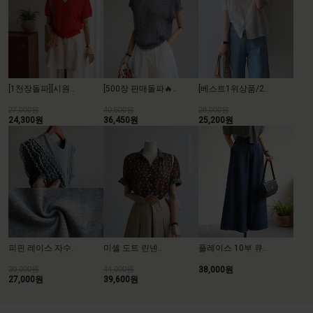
[500장 판매돌파🔥..
[베스트1위상품/2..
[1천장돌파][시원..
40,500원
28,000원
27,000원
36,450원
25,200원
24,300원
피핀 레이스 자수..
미셸 도트 린넨..
플레이스 10부 큐..
30,000원
44,000원
38,000원
27,000원
39,600원