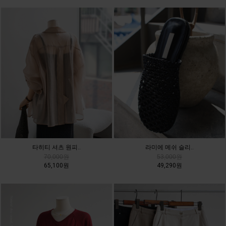
타히티 셔츠 원피..
라미에 메쉬 슬리..
70,000원
53,000원
65,100원
49,290원