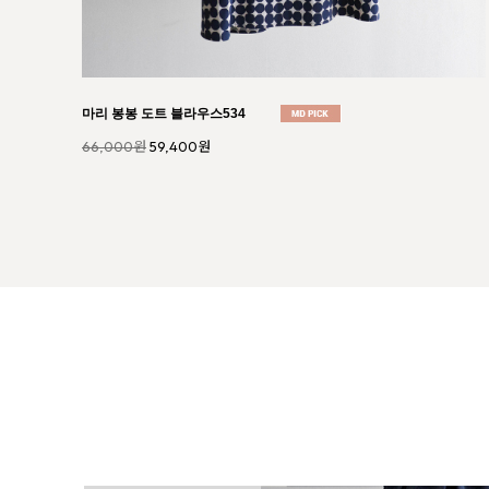
에리카 튤립 스퀘어넥 티셔츠826
32,000원
28,800원