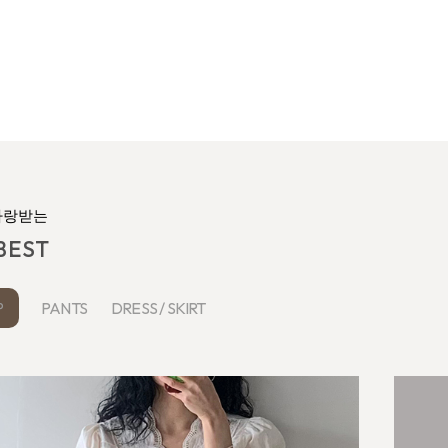
사랑받는
BEST
PANTS
DRESS / SKIRT
P