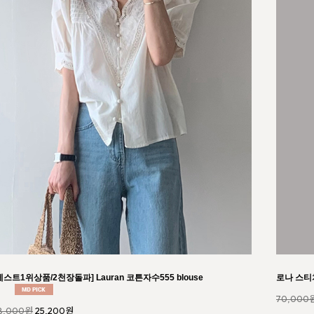
비 홀가 플리츠 티셔츠109
모이 5부 
6,000원
32,400원
22,000