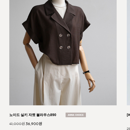
코튼 모달 슬림 스탠다드핏 티셔츠111
라
21,000원
18,900원
3