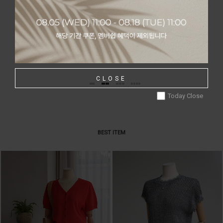
64,000원
43,000원
39,990원
MORE
CLOSE
Today Close
BEST ITEM