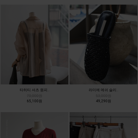
타히티 셔츠 원피..
라미에 메쉬 슬리..
70,000원
53,000원
65,100원
49,290원