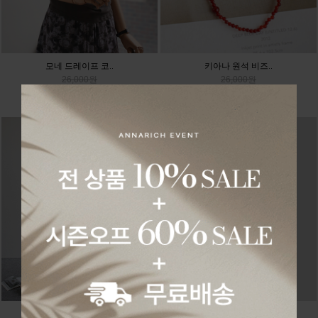
모네 드레이프 코..
키아나 원석 비즈..
26,000원
26,000원
24,180원
24,180원
디안 플리츠 세트..
블랑 밴딩 플라워..