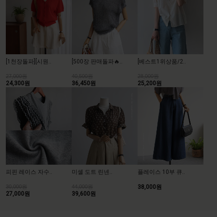
[500장 판매돌파🔥..
[베스트1위상품/2..
[1천장돌파][시원..
40,500원
28,000원
27,000원
36,450원
25,200원
24,300원
피핀 레이스 자수..
미셸 도트 린넨..
플레이스 10부 큐..
30,000원
44,000원
38,000원
27,000원
39,600원