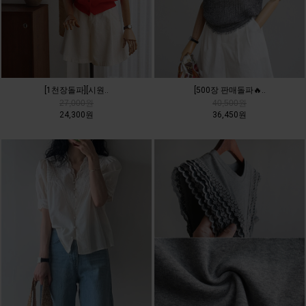
[500장 판매돌파🔥..
[1천장돌파][시원..
40,500원
27,000원
36,450원
24,300원