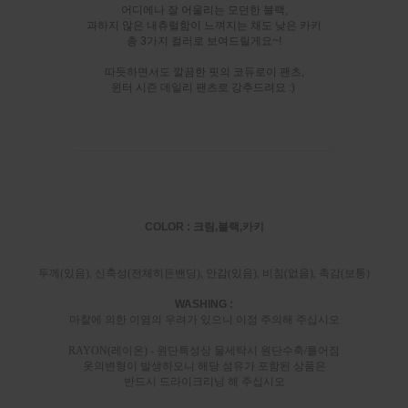
어디에나 잘 어울리는 모던한 블랙,
과하지 않은 내츄럴함이 느껴지는 채도 낮은 카키
총 3가지 컬러로 보여드릴게요~!
따듯하면서도 깔끔한 핏의 코듀로이 팬츠,
윈터 시즌 데일리 팬츠로 강추드려요 :)
-----------------------------------------------------------------------
COLOR : 크림,블랙,카키
두께(있음), 신축성(전체히든밴딩), 안감(있음), 비침(없음), 촉감(보통)
WASHING :
마찰에 의한 이염의 우려가 있으니 이점 주의해 주십시오
RAYON(레이온) - 원단특성상 물세탁시 원단수축/틀어짐
옷의변형이 발생하오니 해당 섬유가 포함된 상품은
반드시 드라이크리닝 해 주십시오