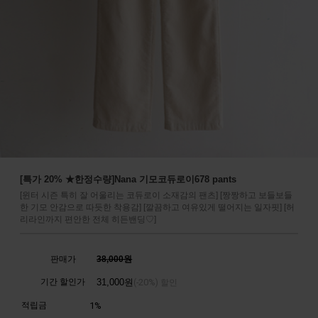
[특가 20% ★한정수량]Nana 기모코듀로이678 pants
[윈터 시즌 특히 잘 어울리는 코듀로이 소재감의 팬츠] [짱짱하고 보들보들
한 기모 안감으로 따듯한 착용감] [깔끔하고 여유있게 떨어지는 일자핏] [허
리라인까지 편안한 전체 히든밴딩♡]
판매가
38,000원
기간 할인가
31,000
원
20%
(-
) 할인
적립금
1%