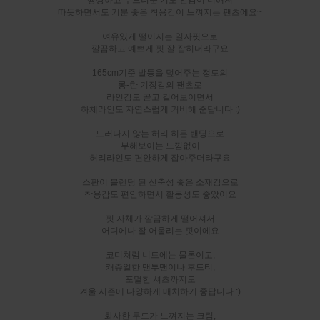
짱짱하고 부드러운 기모 안감이 더해져
따듯하면서도 기분 좋은 착용감이 느껴지는 팬츠에요~
여유있게 떨어지는 일자핏으로
깔끔하고 예쁘게 핏 잘 잡히더라구요
165cm기준 발등을 덮어주는 정도의
롱-한 기장감의 팬츠로
라인감도 곧고 길어보이면서
하체라인도 자연스럽게 커버해 준답니다 :)
드러나지 않는 허리 히든 밴딩으로
부해보이는 느낌없이
허리라인도 편안하게 잡아주더라구요
스판이 블렌딩 된 신축성 좋은 소재감으로
착용감도 편안하면서 활동성도 좋았어요
핏 자체가 깔끔하게 떨어져서
어디에나 잘 어울리는 핏이에요
코디처럼 니트에는 물론이고,
캐쥬얼한 맨투맨이나 후드티,
포멀한 셔츠까지도
겨울 시즌에 다양하게 매치하기 좋답니다 :)
화사한 무드가 느껴지는 크림,