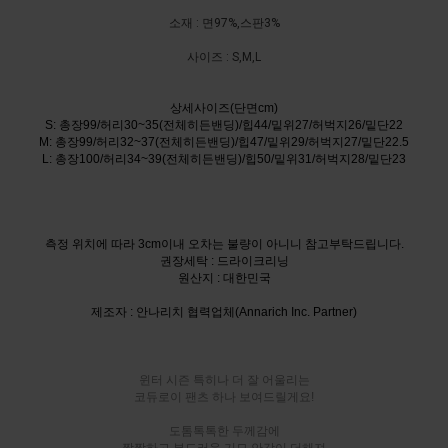
소재 : 면97%,스판3%
사이즈 :
S,M,L
상세사이즈(단면cm)
S:
총장99/허리30~35(전체히든밴딩)/힙44/밑위27/허벅지26/밑단22
M: 총장99/허리32~37(전체히든밴딩)/힙47/밑위29/허벅지27/밑단22.5
L: 총장100/허리34~39(
전체히든밴딩)/힙50/밑위31/허벅지28/밑단23
측정 위치에 따라 3cm이내 오차는 불량이 아니니 참고부탁드립니다.
권장세탁 : 드라이크리닝
원산지 : 대한민국
제조자 : 안나리치 협력업체(Annarich Inc. Partner)
윈터 시즌 특히나 더 잘 어울리는
코듀로이 팬츠 하나 보여드릴게요!
도톰톡톡한 두께감에