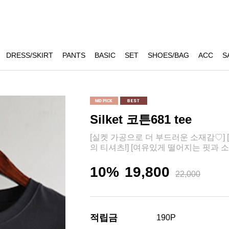
DRESS/SKIRT
PANTS
BASIC
SET
SHOES/BAG
ACC
S
Silket 코튼681 tee
[실켓 가공으로 더 부드러운 소재감♡]
의 티셔츠!] [여유있게 떨어지는 핏과
10%
19,800
22,000
적립금
190P