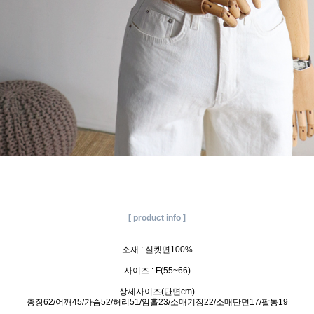
[ product info ]
소재 : 실켓면100%
사이즈 : F(55~66)
상세사이즈(단면cm)
총장62/어깨45/가슴52/허리51/암홀23/소매기장22/소매단면17/팔통19