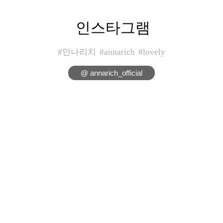
인스타그램
#안나리치
#annarich
#lovely
@ annarich_official