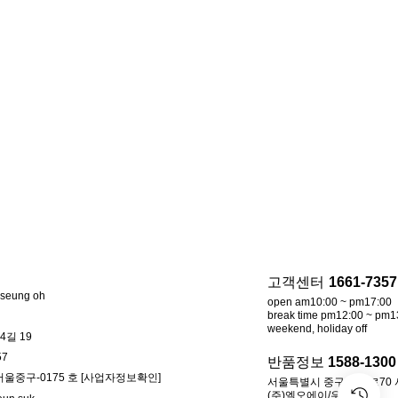
고객센터
1661-7357
 seung oh
open am10:00 ~ pm17:00
break time pm12:00 ~ pm1
weekend, holiday off
4길 19
57
반품정보
1588-1300
2-서울중구-0175 호
[사업자정보확인]
서울특별시 중구 소공로70
(주)엘오에이/우체국