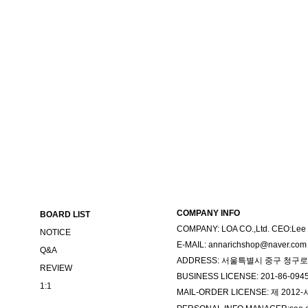
COMPANY INFO
BOARD LIST
COMPANY: LOA CO.,Ltd. CEO:Lee
NOTICE
E-MAIL: annarichshop@naver.com
Q&A
ADDRESS: 서울특별시 중구 청구로
REVIEW
BUSINESS LICENSE: 201-86-094
1:1
MAIL-ORDER LICENSE: 제 201