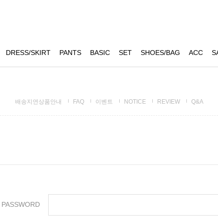
DRESS/SKIRT
PANTS
BASIC
SET
SHOES/BAG
ACC
S
배송지연상품안내
FAQ
이벤트
NOTICE
REVIEW
Q&A
PASSWORD