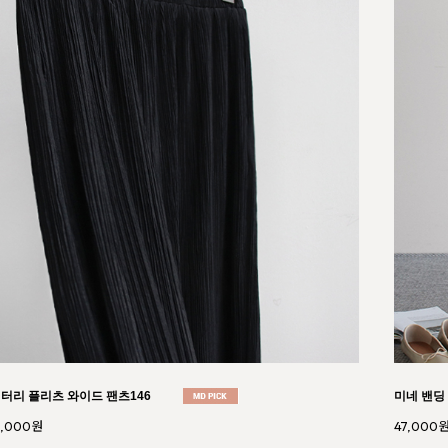
엣 언발 밴딩 스커트125
컬쳐 캡소
0,000원
36,000원
38,000