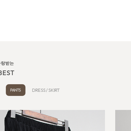
사랑받는
BEST
P
PANTS
DRESS / SKIRT