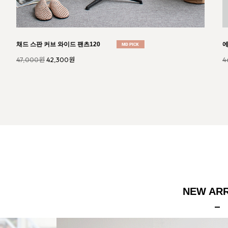
스냅 버튼 퍼프 데님 원피스825
라
42,000원
37,800원
5
NEW ARR