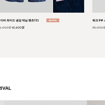
엘 니트 원피스 세트997
Crunch 
1,000원
45,900원
29,000
IVAL