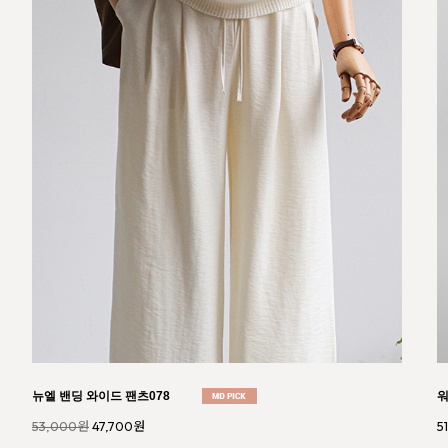
러슬 프론트 버튼 스커트934
루
44,000원
39,600원
4