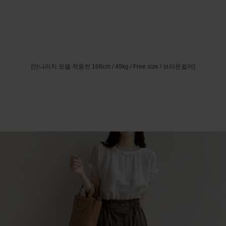
[안나리치 모델 착용컷 166cm / 49kg / Free size / 브라운컬러]