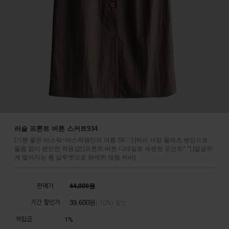
러슬 프론트 버튼 스커트934
[기분 좋은 바스락~바스락원단의 여름 SK♡] [허리 셔링 플래츠 밴딩으로
들뜸 없이 편안한 착용감] [프론트 버튼 디테일로 세련된 포인트*.*] [깔끔하
게 떨어지는 롱 실루엣으로 완벽한 체형 커버]
판매가
44,000원
기간 할인가
39,600
원
10%
(-
) 할인
적립금
1%