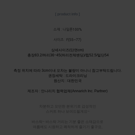
[ product info ]
소재 : 나일론100%
사이즈 : F(55~77)
상세사이즈(단면cm)
총장83.2/허리36~45(허리전체밴딩)/힙52.5/밑단54
측정 위치에 따라 3cm이내 오차는 불량이 아니니 참고부탁드립니다.
권장세탁 : 드라이크리닝
원산지 : 대한민국
제조자 : 안나리치 협력업체(Annarich Inc. Partner)
차분하고 모던한 분위기로 감성적인
스커트 하나 보여드릴게요~
바스락~ 바스락 거리는 기분 좋은 소재감으로
여름에도 시원하고 쾌적하게 즐기기 좋구요,