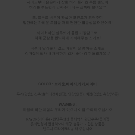
사이드부터 은은하게 잡힌 허리 플리츠 주름 밴딩이
허리를 부드럽게 감싸주어 더욱 잘록해 보여요^^
또, 프론트 버튼이 확실한 포인트가 되어주며
밑단에는 가벼운 트임을 더해 편안한 활동성을 더했어요!
세미 H라인 실루엣에 롱한 기장감으로
하체 군살을 완벽하게 커버해주는 스커트!
피부에 달라붙지 않고 바람이 잘 통하는 소재로
장마철에도 내내 쾌적하게 입기 좋아 강추 드릴게요♡
-----------------------------------------------------------------------
COLOR : 브라운,베이지,카키,네이비
두께(얇음), 신축성(허리전체밴딩), 안감(없음), 비침(없음), 촉감(보통)
WASHING :
마찰에 의한 이염의 우려가 있으니 이점 주의해 주십시오
RAYON(레이온) - 원단특성상 물세탁시 원단수축/틀어짐
옷의변형이 발생하오니 해당 섬유가 포함된 상품은
반드시 드라이크리닝 해 주십시오