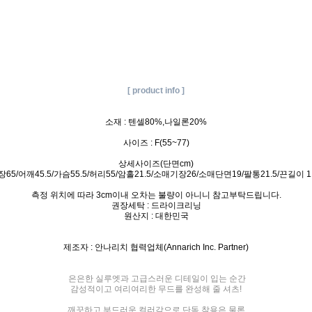
[ product info ]
소재 : 텐셀80%,나일론20%
사이즈 : F(55~77)
상세사이즈(단면cm)
장65/어깨45.5/가슴55.5/허리55/암홀21.5/소매기장26/소매단면19/팔통21.5/끈길이 1
측정 위치에 따라 3cm이내 오차는 불량이 아니니 참고부탁드립니다.
권장세탁 : 드라이크리닝
원산지 : 대한민국
제조자 : 안나리치 협력업체(Annarich Inc. Partner)
은은한 실루엣과 고급스러운 디테일이 입는 순간
감성적이고 여리여리한 무드를 완성해 줄 셔츠!
깨끗하고 부드러운 컬러감으로 단독 착용은 물론