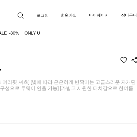
로그인
회원가입
마이페이지
장바구니
ALE ~80%
ONLY U
7
로 여리핏 셔츠] [빛에 따라 은은하게 반짝이는 고급스러운 자개단
트 구성으로 투웨이 연출 가능] [가볍고 시원한 터치감으로 한여름