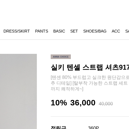
DRESS/SKIRT
PANTS
BASIC
SET
SHOES/BAG
ACC
S
실키 텐셀 스트랩 셔츠91
[텐센 80% 부드럽고 실크한 원단감으
추 디테일] [탈부착 가능한 스트랩 세
까지 쾌적하게~]
10%
36,000
40,000
적립금
360P