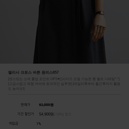
엘리사 크로스 버튼 원피스857
[센스있는 소매 롤업 포인트 OPS♥] [사이즈 조절 가능한 롱 벨트 디테일*.*]
[고급스럽고 체형 커버에 효과적인 실루엣] [데일리룩부터 출근룩까지 활용
도 높아요!]
판매가
61,000원
기간 할인가
54,900
원
10%
(-
) 할인
적립금
1%