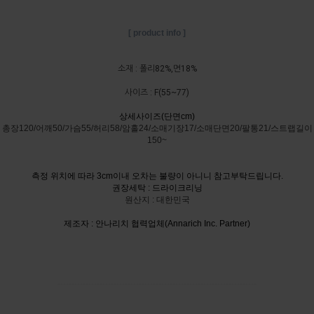
[ product info ]
소재 : 폴리82%,면18%
사이즈 : F(55~77)
상세사이즈(단면cm)
총장120/어깨50/가슴55/허리58/암홀24/소매기장17/소매단면20/팔통21/스트랩길이
150~
측정 위치에 따라 3cm이내 오차는 불량이 아니니 참고부탁드립니다.
권장세탁 : 드라이크리닝
원산지 : 대한민국
제조자 : 안나리치 협력업체(Annarich Inc. Partner)
-----------------------------------------------------------------------