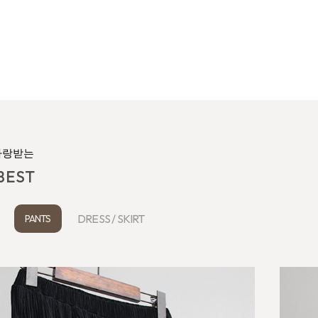
사랑받는
BEST
P
PANTS
DRESS / SKIRT