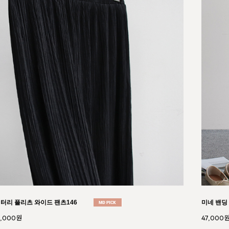
엣 언발 밴딩 스커트125
컬쳐 캡소
0,000원
36,000원
38,000