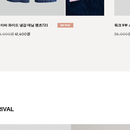
엘 니트 원피스 세트997
Crunch 
1,000원
45,900원
29,000
IVAL