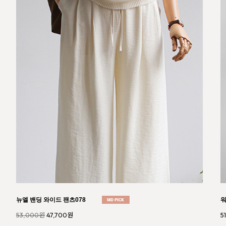
러슬 프론트 버튼 스커트934
루
44,000원
39,600원
4