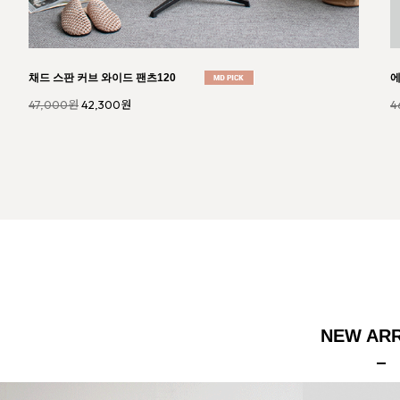
스냅 버튼 퍼프 데님 원피스825
라
42,000원
37,800원
5
NEW ARR