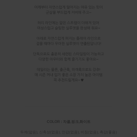
어깨부터 자연스럽게 떨어지는 여유 있는 핏이
군살을 부드럽게 커버해 주고~
허리 라인에는 얇은 스트랩이 더해져 있어
여성스럽고 슬림한 실루엣을 완성해 줘요~
아래로 자연스럽게 퍼지는 플레어 라인으로
걸을 때마다 우아한 실루엣이 연출된답니다!
단독으로도 충분히 세련된 스타일링이 가능하고
다양한 아우터와 함께 즐기기도 좋아요~
데일리는 물론, 출근룩, 하객룩으로도 강추!
매 시즌 꺼내 입기 좋은 소장 가치 높은 아이템
꼭 추천드릴게요~♥
-----------------------------------------------------------------------
COLOR : 차콜,핑크,화이트
두께(얇음), 신축성(없음), 안감(없음), 비침(없음), 촉감(좋음)