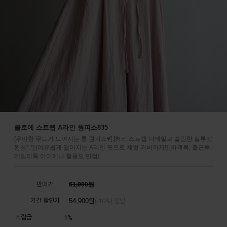
클로에 스트랩 A라인 원피스835
[우아한 무드가 느껴지는 롱 원피스♥] [허리 스트랩 디테일로 슬림한 실루엣
완성*.*] [여유롭게 떨어지는 A라인 핏으로 체형 커버까지!] [하객룩, 출근룩,
데일리룩 어디에나 활용도 만점]
판매가
61,000원
기간 할인가
54,900
원
10%
(-
) 할인
적립금
1%