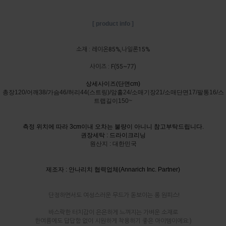
[ product info ]
소재 : 레이온85%,나일론15%
사이즈 : F(55~77)
상세사이즈(단면cm)
총장120/어깨38/가슴46/허리44(스트링)/암홀24/소매기장21/소매단면17/팔통16/스
트랩길이150~
측정 위치에 따라 3cm이내 오차는 불량이 아니니 참고부탁드립니다.
권장세탁 : 드라이크리닝
원산지 : 대한민국
제조자 : 안나리치 협력업체(Annarich Inc. Partner)
단정하면서도 여성스러운 무드가 돋보이는 롱 원피스!
바스락한 터치감이 은은하게 느껴지는 가벼운 소재로
한여름에도 답답함 없이 시원하게 착용하기 좋은 아이템이에요:)