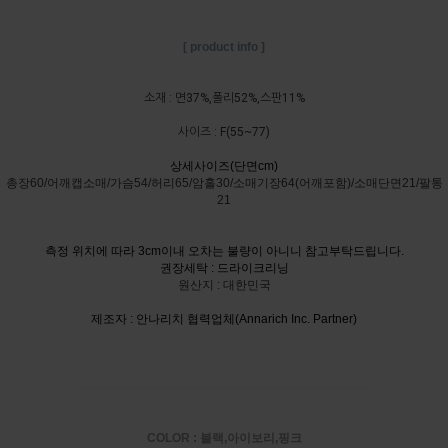
[ product info ]
소재 : 면37%,폴리52%,스판11%
사이즈 : F(55~77)
상세사이즈(단면cm)
총장60/어깨캡소매/가슴54/허리65/암홀30/소매기장64(어깨포함)/소매단면21/팔통
21
측정 위치에 따라 3cm이내 오차는 불량이 아니니 참고부탁드립니다.
권장세탁 : 드라이크리닝
원산지 : 대한민국
제조자 : 안나리치 협력업체(Annarich Inc. Partner)
-----------------------------------------------------------------------
COLOR : 블랙,아이보리,핑크