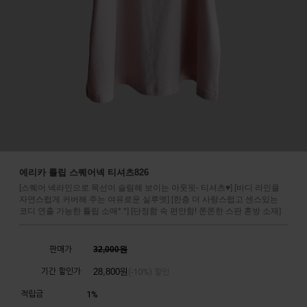
에리카 튤립 스퀘어넥 티셔츠826
[스퀘어 넥라인으로 목선이 슬림해 보이는 아웃핏- 티셔츠♥] [바디 라인을
자연스럽게 커버해 주는 여유로운 실루엣] [한층 더 사랑스럽고 센스있는
코디 연출 가능한 튤립 소매*.*] [단정함 속 편안함! 쫀쫀한 스판 혼방 소재]
판매가
32,000원
기간 할인가
28,800
원
10%
(-
) 할인
적립금
1%