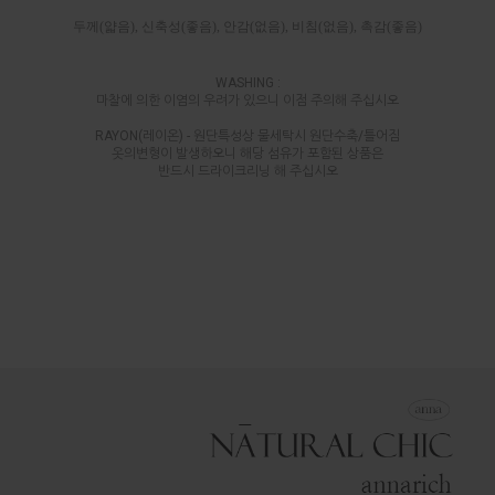
두께(얇음), 신축성(좋음), 안감(없음), 비침(없음), 촉감(좋음)
WASHING :
마찰에 의한 이염의 우려가 있으니 이점 주의해 주십시오
RAYON(레이온) - 원단특성상 물세탁시 원단수축/틀어짐
옷의변형이 발생하오니 해당 섬유가 포함된 상품은
반드시 드라이크리닝 해 주십시오