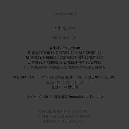
[ product info ]
소재 : 면100%
사이즈 : S,M,L,XL
상세사이즈(단면cm)
S: 총장97/허리34/힙47/밑위24/허벅지28/밑단27
M: 총장98/허리36/힙50/밑위26/허벅지29/밑단27.5
L: 총장99/허리38/힙53/밑위28/허벅지30/밑단28
XL: 총장100/허리40/힙56/밑위30/허벅지31/밑단28.5
측정 위치에 따라 3cm이내 오차는 불량이 아니니 참고부탁드립니다.
권장세탁 : 드라이크리닝
원산지 : 대한민국
제조자 : 안나리치 협력업체(Annarich Inc. Partner)
자연스럽게 퍼지는 부츠컷 라인이
다리를 더욱 길고 슬림해 보이도록
연출해주는 데님 팬츠입니다.