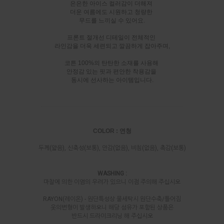
은은한 아이스 컬러감이 더해져
더운 여름에도 시원하고 청량한
무드를 느끼실 수 있어요.
프론트 절개선 디테일이 전체적인
라인감을 더욱 세련되고 깔끔하게 잡아주며,
코튼 100%의 탄탄한 소재를 사용해
안정감 있는 핏과 편안한 착용감을
동시에 선사하는 아이템입니다.
-----------------------------------------------------------------------
COLOR : 연청
두께(얇음), 신축성(보통
), 안감(없음), 비침(없음), 촉감(보통)
WASHING :
마찰에 의한 이염의 우려가 있으니 이점 주의해 주십시오
RAYON(레이온) - 원단특성상 물세탁시 원단수축/틀어짐
옷의변형이 발생하오니 해당 섬유가 포함된 상품은
반드시 드라이크리닝 해 주십시오