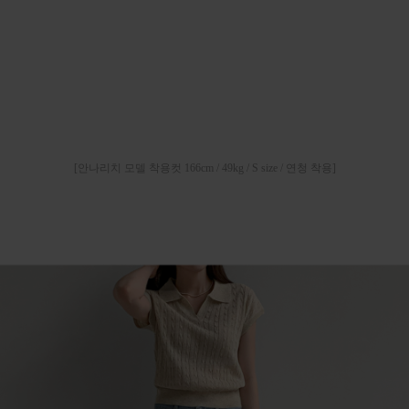
[안나리치 모델 착용컷 166cm / 49kg / S size / 연청 착용]