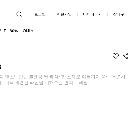
로그인
회원가입
마이페이지
장바구니
ALE ~80%
ONLY U
3
 팬츠!] [린넨 블렌딩 된 쾌적~한 소재로 여름까지 쭉~] [유연하
] [더욱 세련된 라인을 더해주는 핀턱 디테일]