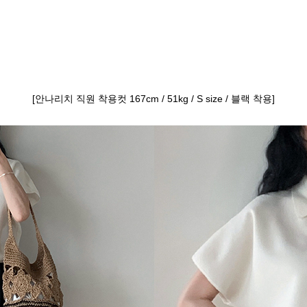
[안나리치 직원 착용컷 167cm / 51kg / S size / 블랙 착용]