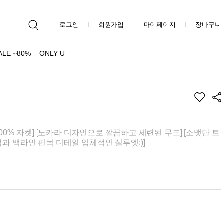
로그인
회원가입
마이페이지
장바구니
ALE ~80%
ONLY U
0% 자켓] [노카라 디자인으로 깔끔하고 세련된 무드] [소맷단 트
턱과 백라인 핀턱 디테일 입체적인 실루엣:)]