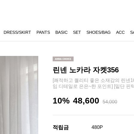
DRESS/SKIRT
PANTS
BASIC
SET
SHOES/BAG
ACC
S
린넨 노카라 자켓356
[쾌적하고 퀄리티 좋은 소재감의 린넨10
임 디테일로 은은~한 포인트] [밑단 핀
10%
48,600
54,000
적립금
480P