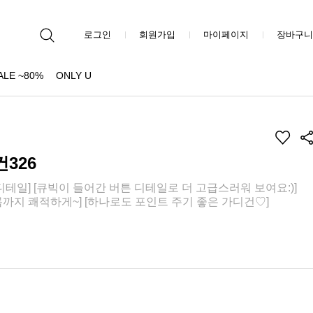
로그인
회원가입
마이페이지
장바구니
ALE ~80%
ONLY U
326
테일] [큐빅이 들어간 버튼 디테일로 더 고급스러워 보여요:)]
까지 쾌적하게~] [하나로도 포인트 주기 좋은 가디건♡]