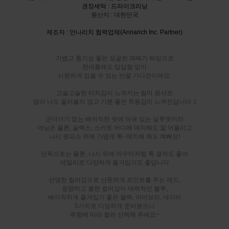
권장세탁 : 드라이크리닝
원산지 : 대한민국
제조자 : 안나리치 협력업체(Annarich Inc. Partner)
가볍고 통기성 좋은 성글한 꽈배기 짜임으로
한여름에도 답답함 없이
시원하게 입을 수 있는 반팔 가디건이에요.
고슬고슬한 터치감이 느껴지는 썸머 원사로
땀이 나도 들러붙지 않고 기분 좋은 착용감이 느껴진답니다 :)
군더더기 없는 베이직한 핏에 여유 있는 실루엣이라
데님은 물론, 슬랙스, 스커트 어디에 매치해도 잘 어울리고
나시 원피스 위에 가볍게 툭- 매치해 줘도 예뻐요!
단독으로는 물론, 나시 위에 아우터처럼 툭 걸쳐도 좋아
데일리로 다양하게 즐겨입기도 좋답니다
선명한 컬러감으로 산뜻하게 포인트를 주는 레드,
청량하고 쿨한 컬러감이 매력적인 블루,
베이직하게 즐겨입기 좋은 블랙, 아이보리, 네이비
5가지로 다양하게 준비됐으니
취향에 따라 컬러 선택해 주세요~