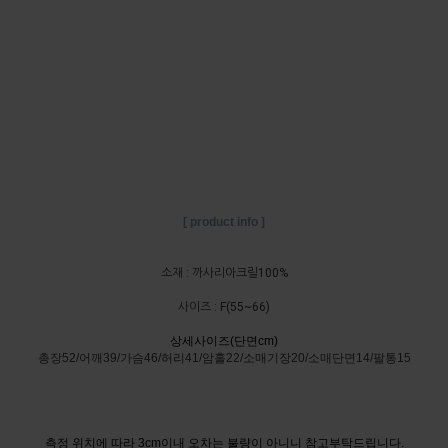
[ product info ]
소재 : 까사리아크릴100%
사이즈 : F(55~66)
상세사이즈(단면cm)
총장52/어깨39/가슴46/허리41/암홀22/소매기장20/소매단면14/팔통15
측정 위치에 따라 3cm이내 오차는 불량이 아니니 참고부탁드립니다.