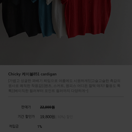
Chicky 케이블851 cardigan
[가볍고 성글한 꽈배기 짜임으로 여름에도 시원하게!] [고슬고슬한 촉감의
원사로 쾌적한 착용감] [팬츠, 스커트, 원피스 어디든 찰떡 매치! 활용도 톡
톡] [베이직한 컬러부터 포인트 컬러까지 다양하게~]
판매가
22,000원
기간 할인가
19,800
원
10%
(-
) 할인
적립금
1%