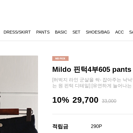
DRESS/SKIRT
PANTS
BASIC
SET
SHOES/BAG
ACC
S
Mildo 핀턱4부605 pants
[허벅지 라인 군살을 싹- 잡아주는 낙낙
는 원 핀턱 디테일] [유연하게 늘어나
10%
29,700
33,000
적립금
290P