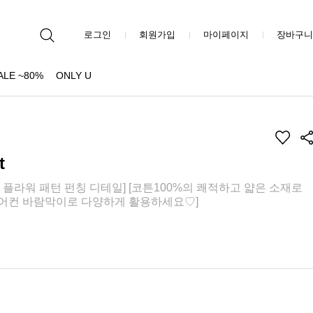
로그인
회원가입
마이페이지
장바구니
ALE ~80%
ONLY U
t
플라워 패턴 펀칭 디테일] [코튼100%의 쾌적하고 얇은 소재로
에어컨 바람막이로 다양하게 활용하세요♡]