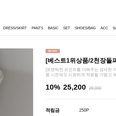
DRESS/SKIRT
PANTS
BASIC
SET
SHOES/BAG
ACC
S
[베스트1위상품/2천장돌파] 
[로맨틱한 포인트를 더해주는 섬세한 자
름 시즌에도 시원하게 착용될 가볍고 부
10%
25,200
28,000
적립금
250P