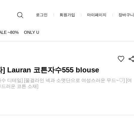
로그인
회원가입
마이페이지
장바구니
ALE ~80%
ONLY U
Lauran 코튼자수555 blouse
수 디테일] [물결라인 넥과 소맷단으로 여성스러운 무드~♡] [여
드러운 코튼 소재]