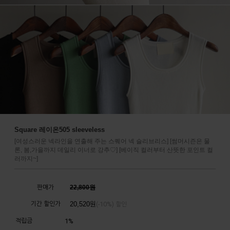
Square 레이온505 sleeveless
[여성스러운 넥라인을 연출해 주는 스퀘어 넥 슬리브리스] [썸머시즌은 물
론, 봄,가을까지 데일리 이너로 강추♡] [베이직 컬러부터 산뜻한 포인트 컬
러까지~]
판매가
22,800원
기간 할인가
20,520
원
10%
(-
) 할인
적립금
1%