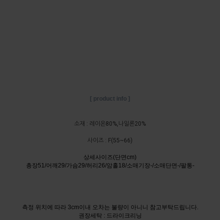
[ product info ]
소재 : 레이온80%,나일론20%
사이즈 : F
(55~66)
상세사이즈(단면cm)
총장51/어깨29/가슴29/허리26/암홀18/소매기장-/소매단면-/팔통-
측정 위치에 따라 3cm이내 오차는 불량이 아니니 참고부탁드립니다.
권장세탁 : 드라이크리닝