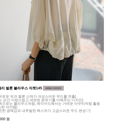
리 벌룬 블라우스 자켓145
유로운 핏과 벌룬 소매가 여성스러운 무드를 연출]
는 순간 사랑스럽고 세련된 분위기를 더해주는 디자인]
단독으로는 블라우스처럼, 레이어드해서는 가벼운 아우터처럼 활용
한 아이템]
은한 광택감과 내추럴한 텍스처가 고급스러운 무드 완성♡]
000
원