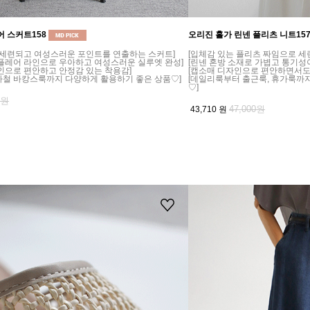
어 스커트158
오리진 홀가 린넨 플리츠 니트15
 세련되고 여성스러운 포인트를 연출하는 스커트]
[입체감 있는 플리츠 짜임으로 세
 플레어 라인으로 우아하고 여성스러운 실루엣 완성]
[린넨 혼방 소재로 가볍고 통기성
인으로 편안하고 안정감 있는 착용감]
[캡소매 디자인으로 편안하면서도
가철 바캉스룩까지 다양하게 활용하기 좋은 상품♡]
[데일리룩부터 출근룩, 휴가룩까
♡]
0원
47,000원
43,710
원