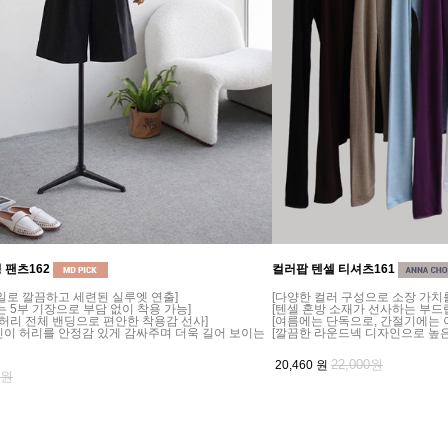
 팬츠162
컬러팝 텐셀 티셔츠161
일로 깔끔하고 세련된 실루엣 연출]
[다양한 컬러 구성으로 소장 가치
는 5부 기장으로 부담 없이 착용 가능]
[텐셀 혼방 소재가 선사하는 부드
 허리 전체 밴딩으로 편안한 착용감 선사]
[여름에는 단독으로, 간절기에는 
인이 허리를 안정감 있게 감싸주며 더욱 길어 보이는
[깔끔한 라운드넥 디자인으로 높
22,000원
20,460
원
0원