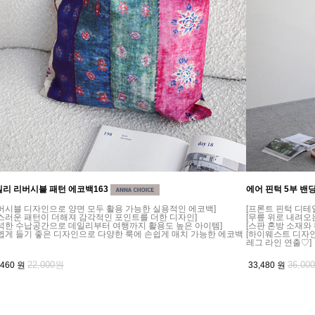
리 리버시블 패턴 에코백163
에어 핀턱 5부 밴딩
버시블 디자인으로 양면 모두 활용 가능한 실용적인 에코백]
[프론트 핀턱 디테
스러운 패턴이 더해져 감각적인 포인트를 더한 디자인]
[무릎 위로 내려오
넉한 수납공간으로 데일리부터 여행까지 활용도 높은 아이템]
[스판 혼방 소재와
볍게 들기 좋은 디자인으로 다양한 룩에 손쉽게 매치 가능한 에코백
[하이웨스트 디자
레그 라인 연출♡]
22,000원
36,00
,460
원
33,480
원