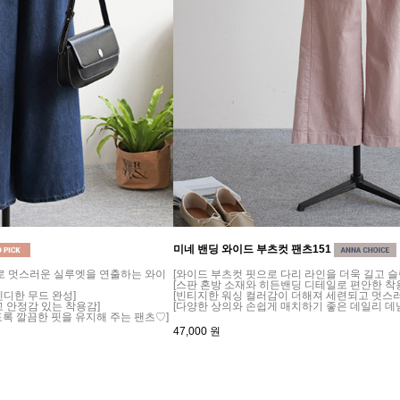
미네 밴딩 와이드 부츠컷 팬츠151
으로 멋스러운 실루엣을 연출하는 와이
[와이드 부츠컷 핏으로 다리 라인을 더욱 길고 
[스판 혼방 소재와 히든밴딩 디테일로 편안한 착
디한 무드 완성]
[빈티지한 워싱 컬러감이 더해져 세련되고 멋스러
 안정감 있는 착용감]
[다양한 상의와 손쉽게 매치하기 좋은 데일리 데
도록 깔끔한 핏을 유지해 주는 팬츠♡]
47,000
원