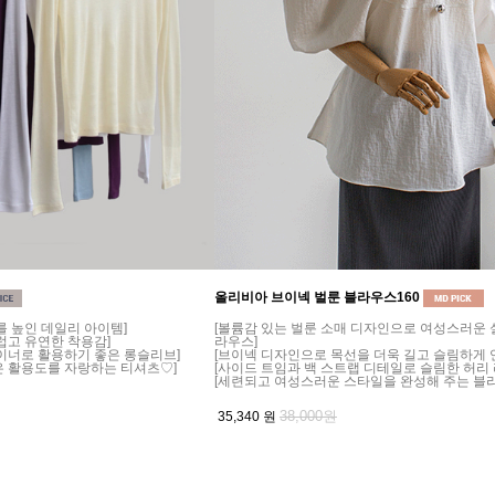
올리비아 브이넥 벌룬 블라우스160
를 높인 데일리 아이템]
[볼륨감 있는 벌룬 소매 디자인으로 여성스러운
럽고 유연한 착용감]
라우스]
이너로 활용하기 좋은 롱슬리브]
[브이넥 디자인으로 목선을 더욱 길고 슬림하게 
은 활용도를 자랑하는 티셔츠♡]
[사이드 트임과 백 스트랩 디테일로 슬림한 허리 
[세련되고 여성스러운 스타일을 완성해 주는 블
38,000원
35,340
원