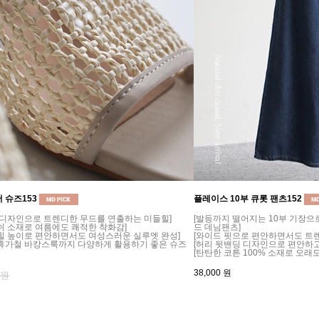
 슈즈153
플레이스 10부 큐롯 팬츠152
 디자인으로 트렌디한 무드를 연출하는 미들힐]
[발등까지 떨어지는 10부 기장
쉬 소재로 여름에도 쾌적한 착화감]
드 데님팬츠]
힐 높이로 편안하면서도 여성스러운 실루엣 완성]
[와이드 핏으로 편안하면서도 트렌
 휴가철 바캉스룩까지 다양하게 활용하기 좋은 슈즈
[허리 뒷밴딩 디자인으로 편안하고
[탄탄한 코튼 100% 소재로 오래
38,000
원
0원