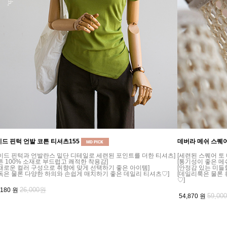
드 핀턱 언발 코튼 티셔츠155
데버라 메쉬 스퀘어
이드 핀턱과 언발란스 밑단 디테일로 세련된 포인트를 더한 티셔츠]
[세련된 스퀘어 토
튼 100% 소재로 부드럽고 쾌적한 착용감]
[통기성이 좋은 메
채로운 컬러 구성으로 취향에 맞게 선택하기 좋은 아이템]
[안정감 있는 미들
독은 물론 다양한 하의와 손쉽게 매치하기 좋은 데일리 티셔츠♡]
[데일리룩은 물론
♡]
26,000원
,180
원
59,00
54,870
원