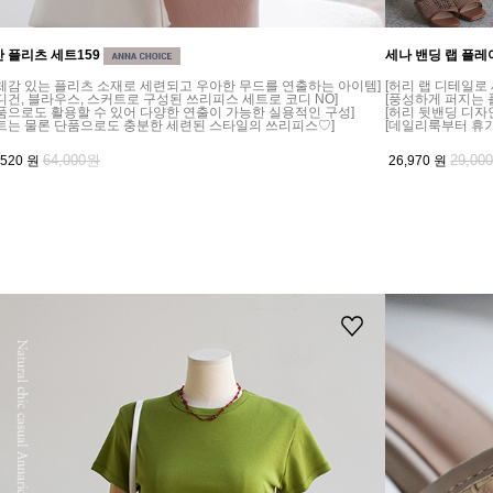
 플리츠 세트159
세나 밴딩 랩 플레
체감 있는 플리츠 소재로 세련되고 우아한 무드를 연출하는 아이템]
[허리 랩 디테일로
디건, 블라우스, 스커트로 구성된 쓰리피스 세트로 코디 NO]
[풍성하게 퍼지는
품으로도 활용할 수 있어 다양한 연출이 가능한 실용적인 구성]
[허리 뒷밴딩 디자
트는 물론 단품으로도 충분한 세련된 스타일의 쓰리피스♡]
[데일리룩부터 휴
64,000원
29,00
,520
원
26,970
원