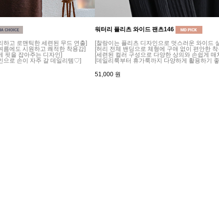
워터리 플리츠 와이드 팬츠146
리하고 로맨틱한 세련된 무드 연출]
[찰랑이는 플리츠 디자인으로 멋스러운 와이드 실
여름에도 시원하고 쾌적한 착용감]
[허리 전체 밴딩으로 체형에 구애 없이 편안한 착
게 핏을 잡아주는 디자인]
[세련된 컬러 구성으로 다양한 상의와 손쉽게 매치
인으로 손이 자주 갈 데일리템♡]
[데일리룩부터 휴가룩까지 다양하게 활용하기 좋
51,000
원