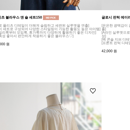
츠 블라우스 앤 숄 세트150
글로시 핀턱 에이
로 플리츠 디테일이 더해져 슬림하고 세련된 실루엣을 연출]
[은은한 광택감이
이 세트로 구성되어 다양한 스타일링이 가능한 활용도 높은 아이템]
출]
일리룩부터 모임룩, 휴가룩까지 다양하게 활용하기 좋은 디자인]
[A라인 실루엣으
축성 좋아서 편안하게 착용하기 좋은 블라우스♡]
성]
[백 콘솔 지퍼 디
[프론트 핀턱 디테
000
원
42,000
원